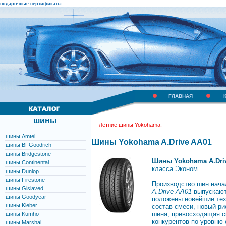
.
подарочные сертификаты
ГЛАВНАЯ
шины
Летние шины Yokohama.
шины Amtel
Шины Yokohama A.Drive AA01
шины BFGoodrich
шины Bridgestone
Шины Yokohama A.Dri
шины Continental
класса Эконом.
шины Dunlop
шины Firestone
Производство шин нача
шины Gislaved
A.Drive AA01
выпускаютс
шины Goodyear
положены новейшие тех
шины Kleber
состав смеси, новый ри
шина, превосходящая с
шины Kumho
конкурентов по уровню 
шины Marshal