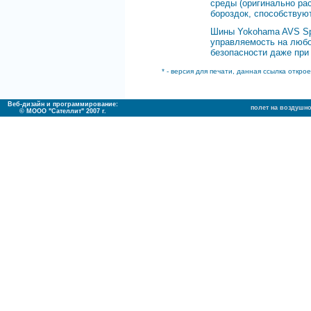
среды (оригинально ра
бороздок, способствую
Шины Yokohama AVS Sp
управляемость на любо
безопасности даже при
* - версия для печати, данная ссылка открое
Веб-дизайн и программирование:
полет на воздушн
© МООО "Сателлит" 2007 г.