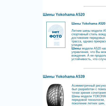
Шины Yokohama A520
Шины Yokohama А520
Летние шины модели А5
спортивный стиль вожд
достижение передовых т
трасса, однако прекра
улицам.
Шины
модели А520 нас
управления, что Вы мо
вождения. А ее продол
устойчивость, что случ
Шины Yokohama A539
Асимметричный рисунок
был разработан с помо
точки зрения сочетани
Шины модели YOKOHAMA
передовой технологии,
поколение летних шин