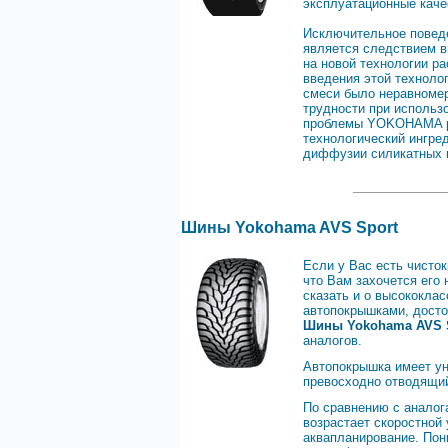
эксплуатационные каче
Исключительное повед
является следствием в
на новой технологии р
введения этой техноло
смеси было неравноме
трудности при использ
проблемы YOKOHAMA ра
технологический ингре
диффузии силикатных к
Шины Yokohama AVS Sport
Если у Вас есть чисток
что Вам захочется его
сказать и о высококла
автопокрышками, досто
Шины Yokohama AVS 
аналогов.
Автопокрышка имеет ун
превосходно отводящий
По сравнению с аналог
возрастает скоростной 
аквапланирование. По