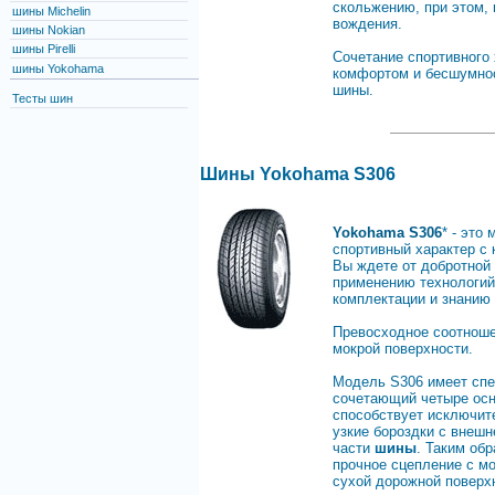
скольжению, при этом,
шины Michelin
вождения.
шины Nokian
шины Pirelli
Сочетание спортивного 
шины Yokohama
комфортом и бесшумнос
шины.
Тесты шин
Шины Yokohama S306
Yokohama S306
* - это
спортивный характер с
Вы ждете от добротной 
применению технологи
комплектации и знанию
Превосходное соотноше
мокрой поверхности.
Модель S306 имеет спе
сочетающий четыре осно
способствует исключит
узкие бороздки с внеш
части
шины
. Таким об
прочное сцепление с м
сухой дорожной поверх