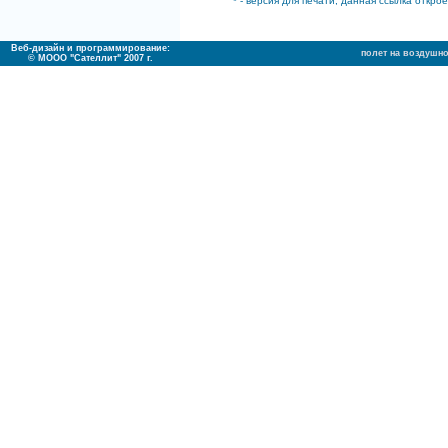
* - версия для печати, данная ссылка открое
Веб-дизайн и программирование:
полет на воздушн
© МООО "Сателлит" 2007 г.