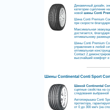
Динамичный дизайн, эне
категории сцепление на
новой
шины Conti Prem
Шина Conti Premium Co
при скорости благодар
Максимальная эвакуаци
достигается, благодар
оптимальному размеще
Шины Conti Premium Con
управления в любой си
оптимальная конструкц
Contact 2 демонстриро
высочайший комфорт и 
Шины Continental Conti Sport Con
Шиной Continental Con
сцепные свойства на су
следования выбранной 
Автопокрышка Conti Spo
протектора, гарантируе
от 0 до 300 км/ч (на сп