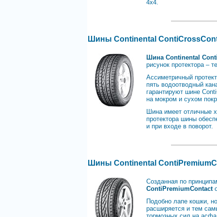
4х4.
Шины Continental ContiCrossCon
Шина Continental Cont
рисунок протектора – т
Ассиметричный протект
пять водоотводный кана
гарантируют шине Cont
на мокром и сухом покр
Шина имеет отличные х
протектора шины обесп
и при входе в поворот.
Шины Continental ContiPremiumC
Созданная по принципа
ContiPremiumContact
Подобно лапе кошки, н
расширяется и тем сам
тормозных сил на асфа