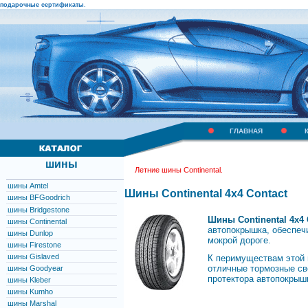
.
подарочные сертификаты
ГЛАВНАЯ
шины
Летние шины Continental.
шины Amtel
Шины Continental 4x4 Contact
шины BFGoodrich
шины Bridgestone
Шины Continental 4x4
шины Continental
автопокрышка, обеспечи
шины Dunlop
мокрой дороге.
шины Firestone
шины Gislaved
К перимуществам этой 
отличные тормозные св
шины Goodyear
протектора автопокрыш
шины Kleber
шины Kumho
шины Marshal