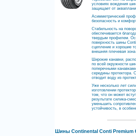
условиях вождения шин
защищает от акваплани
Асимметрический профи
безопасность и комфорт
Стабильность на повор
обеспечивается благод
твердым профилем. Осо
поверхность шины Cont
сцепление и хорошие то
внешняя плечевая зона
Широкие канавки, расп
по всей окружности шин
поперечными канавками
середины протектора. 
отводит воду из протек
Уже несколько лет сил
изготовлении протекто
том, что он может всту
результате силика-сме
уменьшить сопротивлен
устойчивость, в особе
Шины Continental Conti Premium 