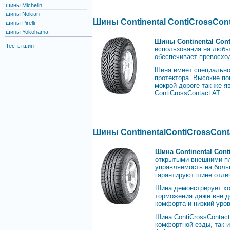
шины Michelin
шины Nokian
Шины Continental
ContiCrossCont
шины Pirelli
шины Yokohama
Шины Continental Cont
Тесты шин
использования на любы
обеспечивает превосхо
Шина имеет специально
протектора. Высокие по
мокрой дороге так же
ContiCrossContact AT.
Шины ContinentalContiCrossCont
Шина Continental Cont
открытыми внешними пл
управляемость на боль
гарантируют шине отли
Шина демонстрирует хо
торможения даже вне д
комфорта и низкий уро
Шина ContiCrossContac
комфортной езды, так 