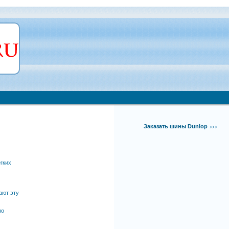
Заказать шины Dunlop
>>>
егких
ают эту
по