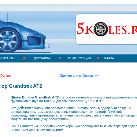
ИНФОРМАЦИЯ
КОНТАКТЫ
ДОСТАВКА
КАРТА
Dunlop.
Зимние шины Dunlop >>>
op Grandtrek AT2
Шины Dunlop Grandtrek AT2
* - это всесезонные шины для внедорожников и л
грузовиков выпускается с индексом скорости "Q", "S" и "H".
Это действительно универсальная шина. Рисунок этой модели был создан с
использованием самых современных цифровых технологий. Глубокий
разномодульный протектор, эластичная резиновая смесь и наличие сайпов дел
модель по-настоящему всесезонной.
Шина Grandtrek AT2 обеспечивает хорошую проходимость и комфорт при езде 
различным дорожным покрытиям.