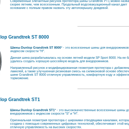
Современный элегантный рисунок протектора шины Grandtrek PT1 можно назв
скорее летним, чем всесезонным. Продольный водоэвакуационный канал дает
основание с полным правом назвать эту автопокрышку дождевой.
op Grandtrek ST 8000
Шины Dunlop Grandtrek ST 8000
* - это всесезонные шины для внедорожников
индексом скорости "Н".
Данная шина разрабатывалась на основе летней модели SP Sport 8000. На ее б
удалось создать хорошую шоссейную модель для внедорожников.
Направленный рисунок и модифицированная геометрия протектора с добавлен
ламелей, а также улучшенная резиновая смесь на силиконовой основе обеспе
шине Grandtrek ST 8000 отличную управляемость, комфортную езду и эффект
торможение.
op Grandtrek ST1
Шины Dunlop Grandtrek ST1
* - это высококачественные всесезонные шины д
внедорожников с индексом скорости "S" и "H".
Оригинальная геометрия протектора с широкими отводящими каналами, котора
создана с помощью современных цифровых технологий, обеспечивает этой мо
отличную управляемость на высоких скоростях.