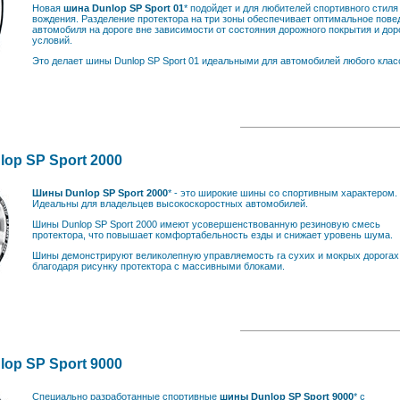
Новая
шина Dunlop SP Sport 01
* подойдет и для любителей спортивного стиля
вождения. Разделение протектора на три зоны обеспечивает оптимальное пове
автомобиля на дороге вне зависимости от состояния дорожного покрытия и до
условий.
Это делает шины Dunlop SP Sport 01 идеальными для автомобилей любого клас
op SP Sport 2000
Шины Dunlop SP Sport 2000
* - это широкие шины со спортивным характером.
Идеальны для владельцев высокоскоростных автомобилей.
Шины Dunlop SP Sport 2000 имеют усовершенствованную резиновую смесь
протектора, что повышает комфортабельность езды и снижает уровень шума.
Шины демонстрируют великолепную управляемость га сухих и мокрых дорогах
благодаря рисунку протектора с массивными блоками.
op SP Sport 9000
Специально разработанные спортивные
шины Dunlop SP Sport 9000
* с