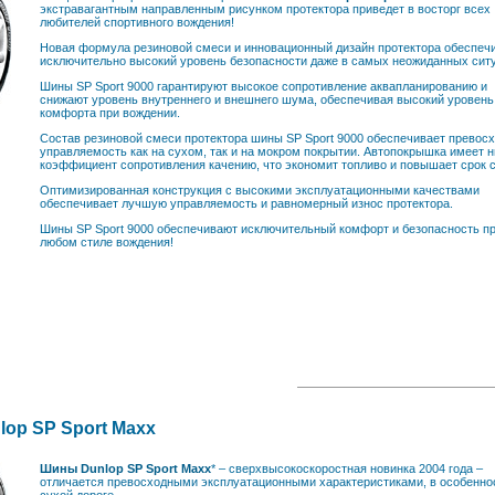
экстравагантным направленным рисунком протектора приведет в восторг всех
любителей спортивного вождения!
Новая формула резиновой смеси и инновационный дизайн протектора обеспеч
исключительно высокий уровень безопасности даже в самых неожиданных сит
Шины SP Sport 9000 гарантируют высокое сопротивление аквапланированию и
снижают уровень внутреннего и внешнего шума, обеспечивая высокий уровень
комфорта при вождении.
Состав резиновой смеси протектора шины SP Sport 9000 обеспечивает превос
управляемость как на сухом, так и на мокром покрытии. Автопокрышка имеет н
коэффициент сопротивления качению, что экономит топливо и повышает срок 
Оптимизированная конструкция с высокими эксплуатационными качествами
обеспечивает лучшую управляемость и равномерный износ протектора.
Шины SP Sport 9000 обеспечивают исключительный комфорт и безопасность п
любом стиле вождения!
op SP Sport Maxx
Шины Dunlop SP Sport Maxx
* – сверхвысокоскоростная новинка 2004 года –
отличается превосходными эксплуатационными характеристиками, в особенно