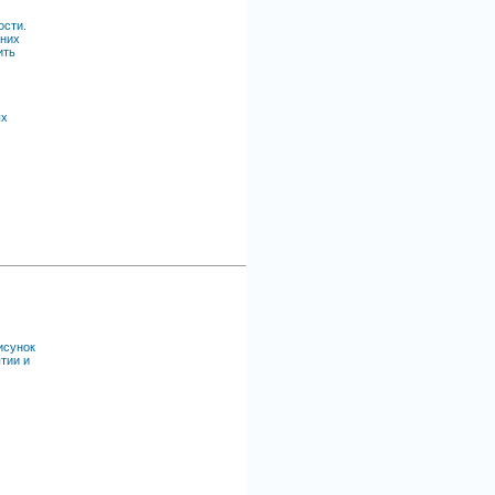
ости.
 них
ить
ых
исунок
тии и