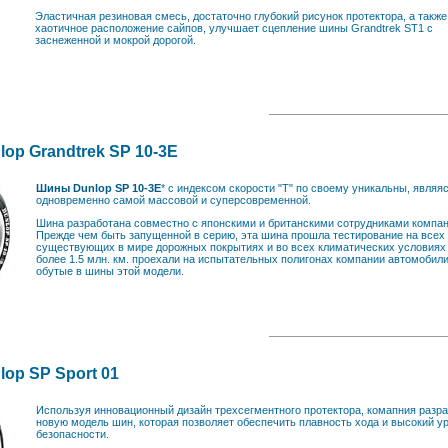
Эластичная резиновая смесь, достаточно глубокий рисунок протектора, а также
хаотичное расположение сайпов, улучшает сцепление шины Grandtrek ST1 с
заснеженной и мокрой дорогой.
op Grandtrek SP 10-3E
Шины Dunlop SP 10-3E
* с индексом скорости "Т" по своему уникальны, являя
одновременно самой массовой и суперсовременной.
Шина разработана совместно с японскими и британскими сотрудниками компан
Прежде чем быть запущенной в серию, эта шина прошла тестирование на всех
существующих в мире дорожных покрытиях и во всех климатических условиях
более 1.5 млн. км. проехали на испытательных полигонах компании автомобили
обутые в шины этой модели.
op SP Sport 01
Используя инновационный дизайн трехсегментного протектора, комапния разр
новую модель шин, которая позволяет обеспечить плавность хода и высокий у
безопасности.