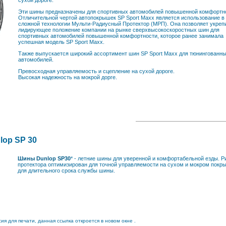
сухой дороге.
Эти шины предназначены для спортивных автомобилей повышенной комфортн
Отличительной чертой автопокрышек SP Sport Maxx является использование в
сложной технологии Мульти-Радиусный Протектор (МРП). Она позволяет укреп
лидирующее положение компании на рынке сверхвысокоскоростных шин для
спортивных автомобилей повышенной комфортности, которое ранее занимала
успешная модель SP Sport Maxx.
Также выпускается широкий ассортимент шин SP Sport Maxx для тюнингованн
автомобилей.
Превосходная управляемость и сцепление на сухой дороге.
Высокая надежность на мокрой дорге.
op SP 30
Шины Dunlop SP30
* - летние шины для уверенной и комфортабельной езды. Р
протектора оптимизирован для точной управляемости на сухом и мокром покры
для длительного срока службы шины.
рсия для печати, данная ссылка откроется в новом окне .