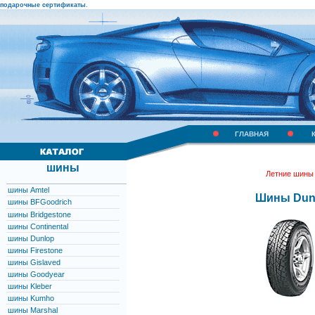
.
подарочные сертификаты
ГЛАВНАЯ
шины
Летние шины 
шины Amtel
Шины Dunl
шины BFGoodrich
шины Bridgestone
шины Continental
шины Dunlop
шины Firestone
шины Gislaved
шины Goodyear
шины Kleber
шины Kumho
шины Marshal