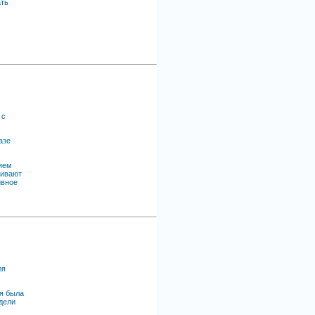
ать
 с
азе
ием
чивают
ивное
ля
я была
дели