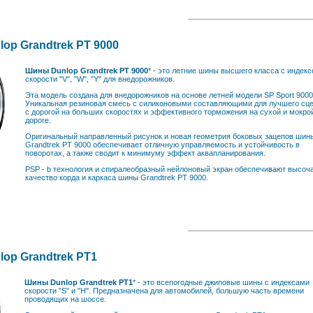
op Grandtrek PT 9000
Шины Dunlop Grandtrek PT 9000
* - это летние шины высшего класса с индек
скорости "V", "W", "Y" для внедорожников.
Эта модель создана для внедорожников на основе летней модели SP Sport 9000
Уникальная резиновая смесь с силиконовыми составляющими для лучшего сц
с дорогой на больших скоростях и эффективного торможения на сухой и мокро
дороге.
Оригинальный направленный рисунок и новая геометрия боковых зацепов шин
Grandtrek PT 9000 обеспечивает отличную управляемость и устойчивость в
поворотах, а также сводит к минимуму эффект аквапланирования.
PSP - b технология и спиралеобразный нейлоновый экран обеспечивают высо
качество корда и каркаса шины Grandtrek PT 9000.
op Grandtrek PT1
Шины Dunlop Grandtrek PT1
* - это всепогодные джиповые шины с индексами
скорости "S" и "Н". Предназначена для автомобилей, большую часть времени
проводящих на шоссе.