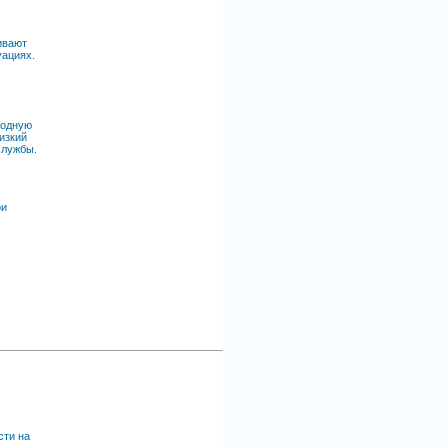
ивают
уациях.
ходную
изкий
службы.
ри
сти на