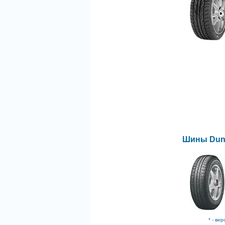
Шины Dunl
* - ве